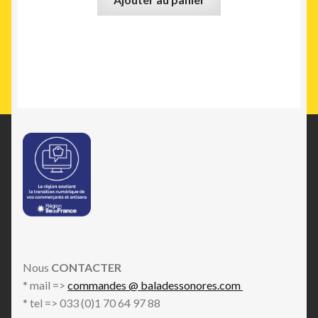
Nous
CONTACTER
* mail =>
commandes @ baladessonores.com
* tel => 033 (0)1 70 64 97 88