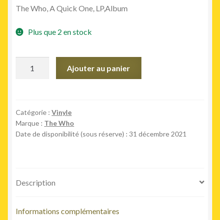
The Who, A Quick One, LP,Album
initial
actuel
était :
est :
Plus que 2 en stock
39,00€.
29,00€.
quantité
Ajouter au panier
de
A
Quick
One
Catégorie :
Vinyle
Marque :
The Who
(half-
Date de disponibilité (sous réserve) : 31 décembre 2021
speed
master)
Description
Informations complémentaires