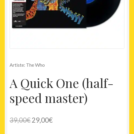
Artiste: The Who
A Quick One (half-
speed master)
Le
Le
39,00
€
29,00
€
prix
prix