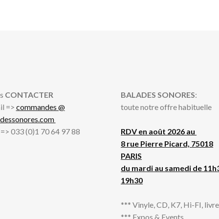
s
CONTACTER
BALADES SONORES
:
il =>
commandes @
toute notre offre habituelle
adessonores.com
l => 033 (0)1 70 64 97 88
RDV en août 2026 au
8 rue Pierre Picard, 75018
PARIS
du mardi au samedi de 11h
19h30
*** Vinyle, CD, K7, Hi-FI, livres
*** Expos & Events