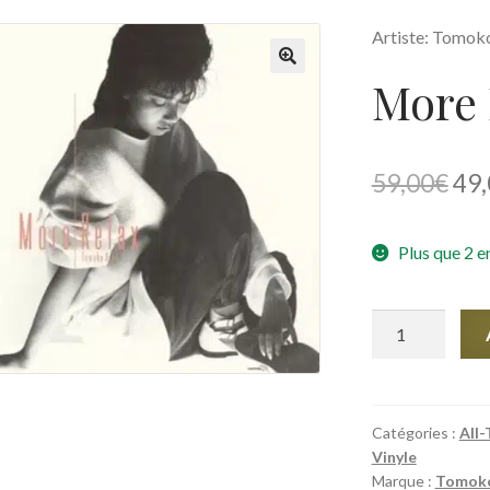
Artiste: Tomok
More 
🔍
Le
59,00
€
49,
pri
Plus que 2 e
init
étai
quantité
59,
de
More
Relax
Catégories :
All-
Vinyle
Marque :
Tomoko