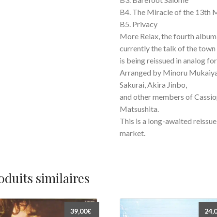
B4. The Miracle of the 13th
B5. Privacy
More Relax, the fourth album
currently the talk of the to
is being reissued in analog for
Arranged by Minoru Mukaiya,
Sakurai, Akira Jinbo,
and other members of Cassiop
Matsushita.
This is a long-awaited reissue
market.
oduits similaires
39,00
€
24,