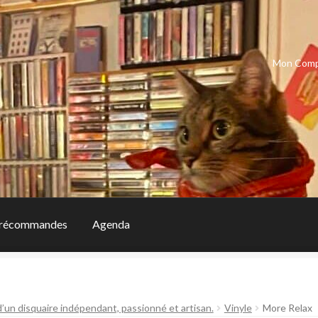
Mon Com
récommandes
Agenda
d’un disquaire indépendant, passionné et artisan.
Vinyle
More Relax