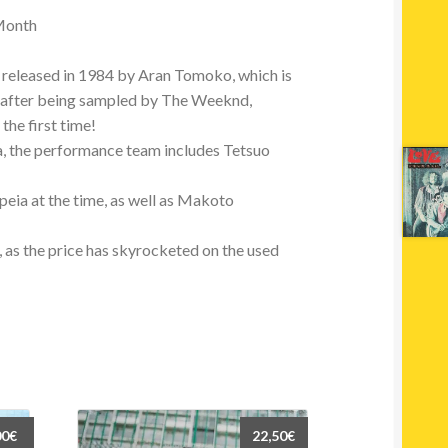
 Month
 released in 1984 by Aran Tomoko, which is
wn after being sampled by The Weeknd,
 the first time!
 the performance team includes Tetsuo
eia at the time, as well as Makoto
, as the price has skyrocketed on the used
00
€
22,50
€