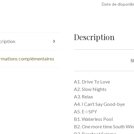
Date de disponibil
Description
ription
rmations complémentaires
S
A1. Drive To Love
A2. Slow Nights
A3. Relax
A4. I Can’t Say Good-bye
A5. E☆SPY
B1. Waterless Pool
B2. One more time South Wi
B3. Barefoot Salome