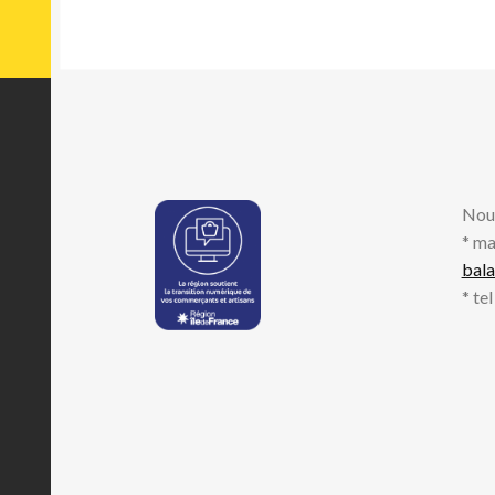
Nou
* ma
bal
* te