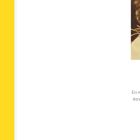
En r
êtr