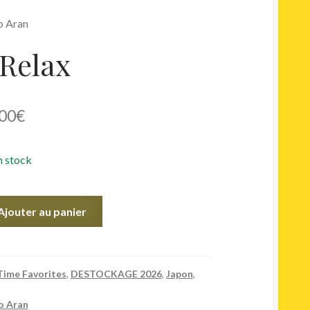
o Aran
Relax
Le
00
€
x
prix
n stock
ial
actuel
t :
est :
Ajouter au panier
00€.
49,00€.
Time Favorites
,
DESTOCKAGE 2026
,
Japon
,
 Aran