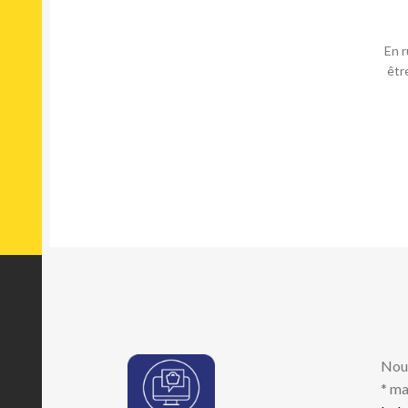
En r
êtr
Nou
* ma