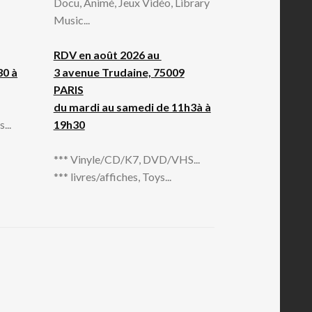
Docu, Animé, Jeux Vidéo, Library
Music...
RDV en août 2026 au
30 à
3 avenue Trudaine, 75009
PARIS
du mardi au samedi de 11h3à à
...
19h30
*** Vinyle/CD/K7, DVD/VHS...
*** livres/affiches, Toys...