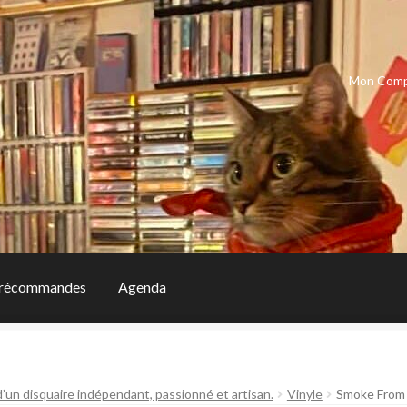
Mon Com
récommandes
Agenda
d’un disquaire indépendant, passionné et artisan.
Vinyle
Smoke From