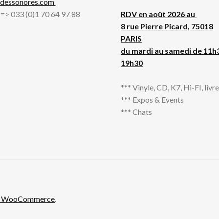
adessonores.com
l => 033 (0)1 70 64 97 88
RDV en août 2026 au
8 rue Pierre Picard, 75018
PARIS
du mardi au samedi de 11h
19h30
*** Vinyle, CD, K7, Hi-FI, livres
*** Expos & Events
*** Chats
th WooCommerce
.