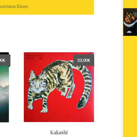
ouisiana Blues
00
€
33,00
€
Kakashi