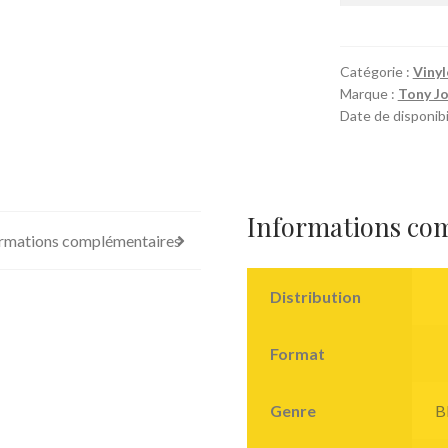
Catégorie :
Vinyl
Marque :
Tony J
Date de disponibil
Informations co
rmations complémentaires
Distribution
Format
Genre
B