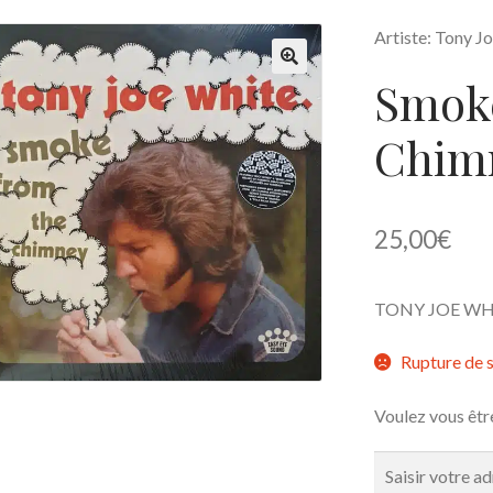
Artiste: Tony J
Smok
🔍
Chim
25,00
€
TONY JOE WHIT
Rupture de 
Voulez vous êtr