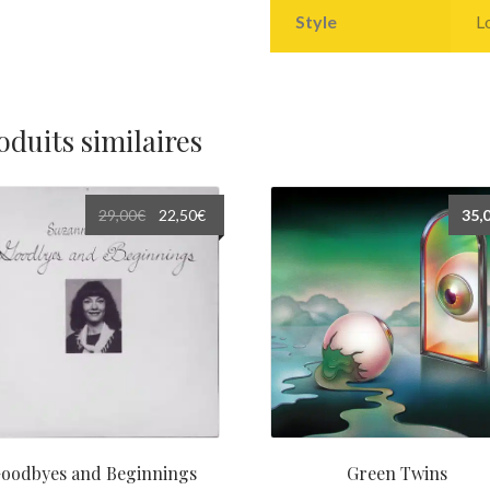
Style
L
oduits similaires
Le
Le
29,00
€
22,50
€
35,
prix
prix
initial
actuel
était :
est :
29,00€.
22,50€.
oodbyes and Beginnings
Green Twins