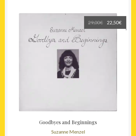
Le
Le
29,00
€
22,50
€
prix
prix
initial
actuel
était :
est :
29,00€.
22,50€
Goodbyes and Beginnings
Suzanne Menzel