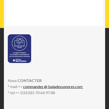
Nous
CONTACTER
* mail =>
commandes @ baladessonores.com
* tel => 033 (0)1 70 64 97 88