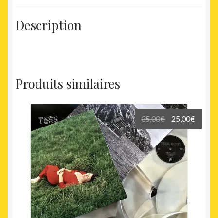
Description
Produits similaires
Le
Le
35,00
€
25,00
€
prix
prix
initial
actuel
était :
est :
35,00€.
25,00€