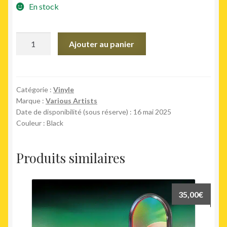
En stock
quantité
Ajouter au panier
de
Afro
House
Experience
Catégorie :
Vinyle
Marque :
Various Artists
(2LP)
Date de disponibilité (sous réserve) : 16 mai 2025
Couleur : Black
Produits similaires
35,00
€