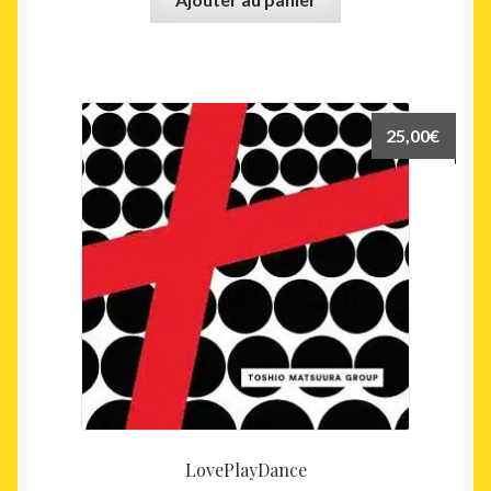
25,00
€
LovePlayDance