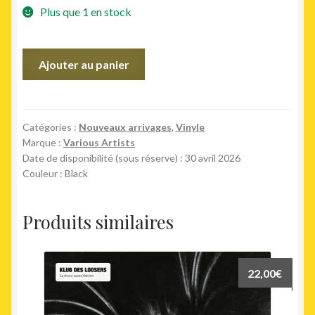
Plus que 1 en stock
quantité
Ajouter au panier
de
Southeast
Of
Saturn
Catégories :
Nouveaux arrivages
,
Vinyle
Marque :
Various Artists
(2LP)
Date de disponibilité (sous réserve) : 30 avril 2026
Couleur : Black
Produits similaires
22,00
€