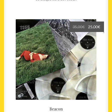
Le
Le
35,00
€
25,00
€
prix
prix
initial
actuel
était :
est :
35,00€.
25,00€
Beacon