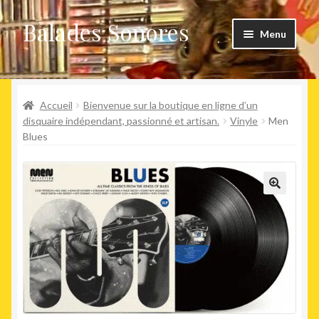
Balades Sonores
Aller
Aller
Menu
à
au
la
contenu
Boutique
navigation
Ouvrir
Accueil
Bienvenue sur la boutique en ligne d’un
Nouveaux arrivages
le
disquaire indépendant, passionné et artisan.
Vinyle
Men
Blues
menu
Précommandes
enfant
Agenda
🔍