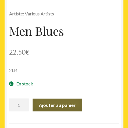
Artiste: Various Artists
Men Blues
22,50
€
2LP.
En stock
quantité
Ajouter au panier
de
Men
Blues