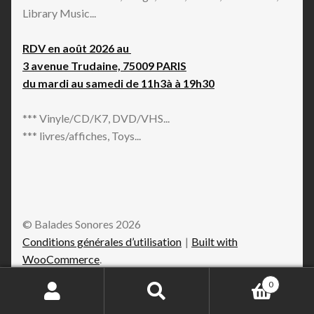
Library Music...
RDV en août 2026 au
3 avenue Trudaine, 75009 PARIS
du mardi au samedi de 11h3à à 19h30
*** Vinyle/CD/K7, DVD/VHS...
*** livres/affiches, Toys...
© Balades Sonores 2026
Conditions générales d’utilisation
Built with
WooCommerce
.
0
Recherche
Recherche