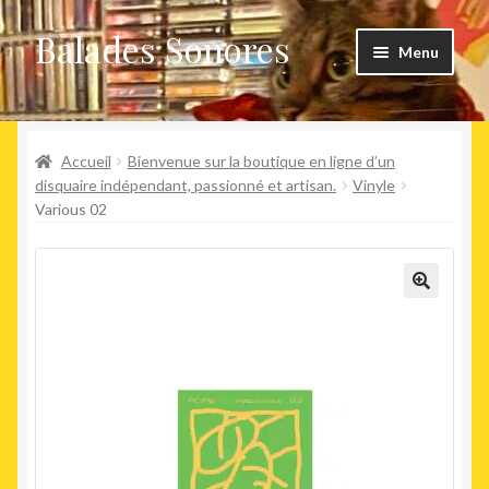
Balades Sonores
Aller
Aller
Menu
à
au
la
contenu
Boutique
navigation
Ouvrir
Accueil
Bienvenue sur la boutique en ligne d’un
Nouveaux arrivages
le
disquaire indépendant, passionné et artisan.
Vinyle
Various 02
menu
Précommandes
enfant
Agenda
🔍