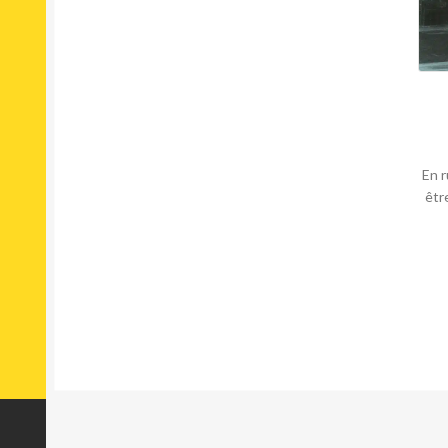
En r
êtr