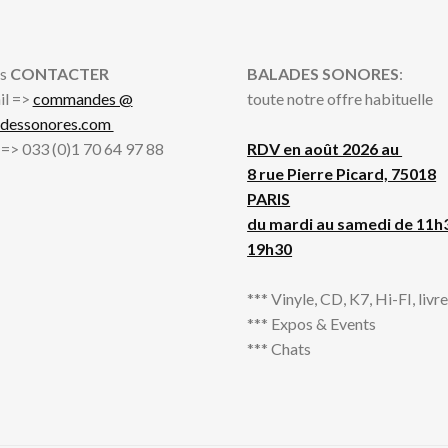
s
CONTACTER
BALADES SONORES
:
il =>
commandes @
toute notre offre habituelle
adessonores.com
l => 033 (0)1 70 64 97 88
RDV en août 2026 au
8 rue Pierre Picard, 75018
PARIS
du mardi au samedi de 11h
19h30
*** Vinyle, CD, K7, Hi-FI, livres
*** Expos & Events
*** Chats