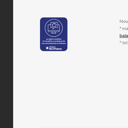
Nou
* ma
bal
* te