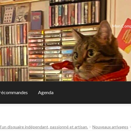
Mon Com
récommandes
Agenda
d’un disquaire indépendant, passionné et artisan.
Nouveaux arrivages