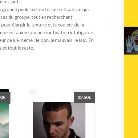
incessants.
erground punk sert de force unificatrice qui
nces du groupe, tout en recherchant
our élargir la texture et la couleur de la
upe est animé par une motivation infatigable
eur de lui-même ; le bon, le mauvais, le laid. En
 et tout le reste.
00
€
23,50
€