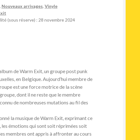
,
Nouveaux arrivages
,
Vinyle
xit
lité (sous réserve) : 28 novembre 2024
r album de Warm Exit, un groupe post punk
uxelles, en Belgique. Aujourd’hui membre de
groupe est une force motrice de la scène
groupe, dont il ne reste que le membre
 connu de nombreuses mutations au fil des
çonné la musique de Warm Exit, exprimant ce
if, les émotions qui sont soit réprimées soit
les membres ont appris à affronter au cours