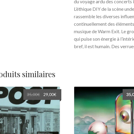
du voyage ardu des concerts 
L’éthique DIY de la scène und
rassemble les diverses influe
continuellement des éléments p
musique de Warm Exit. Le gro
qui puise son énergie à l’intéri
bref, il est humain. Des verrues
oduits similaires
Le
Le
35,00
€
29,00
€
35,
prix
prix
initial
actuel
était :
est :
35,00€.
29,00€.