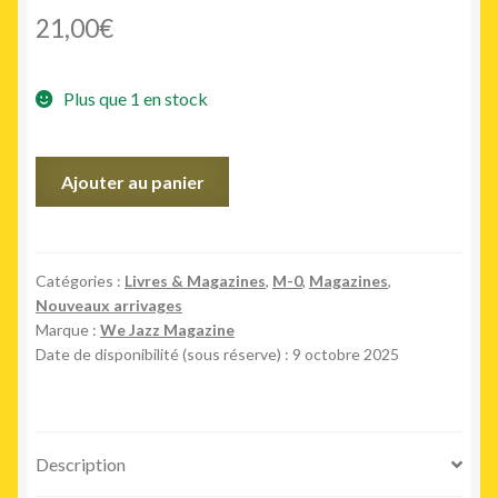
21,00
€
Plus que 1 en stock
quantité
Ajouter au panier
de
ISSUE
16
We
Catégories :
Livres & Magazines
,
M-0
,
Magazines
,
Nouveaux arrivages
Jazz
Marque :
We Jazz Magazine
Magazine
Date de disponibilité (sous réserve) : 9 octobre 2025
/
Fall
2025
"Thembi"
Description