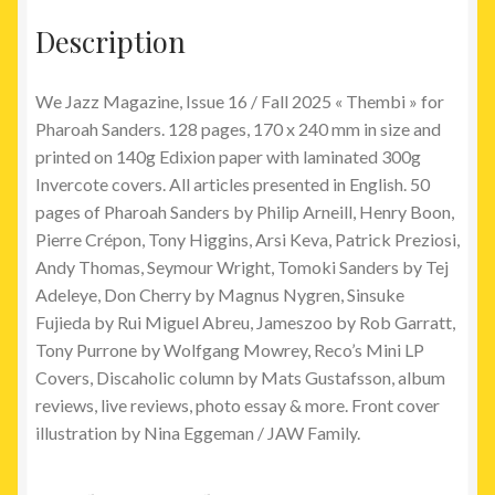
Description
We Jazz Magazine, Issue 16 / Fall 2025 « Thembi » for
Pharoah Sanders. 128 pages, 170 x 240 mm in size and
printed on 140g Edixion paper with laminated 300g
Invercote covers. All articles presented in English. 50
pages of Pharoah Sanders by Philip Arneill, Henry Boon,
Pierre Crépon, Tony Higgins, Arsi Keva, Patrick Preziosi,
Andy Thomas, Seymour Wright, Tomoki Sanders by Tej
Adeleye, Don Cherry by Magnus Nygren, Sinsuke
Fujieda by Rui Miguel Abreu, Jameszoo by Rob Garratt,
Tony Purrone by Wolfgang Mowrey, Reco’s Mini LP
Covers, Discaholic column by Mats Gustafsson, album
reviews, live reviews, photo essay & more. Front cover
illustration by Nina Eggeman / JAW Family.