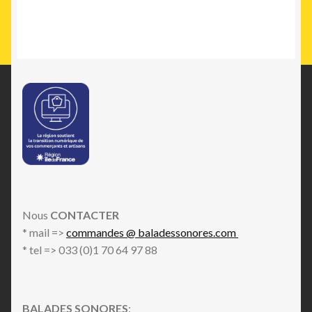
Nous
CONTACTER
* mail =>
commandes @ baladessonores.com
* tel => 033 (0)1 70 64 97 88
BALADES SONORES
: