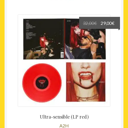
Le
Le
32,00
€
29,00
€
prix
prix
initial
actuel
était :
est :
32,00€.
29,00€
Ultra-sensible (LP red)
A2H