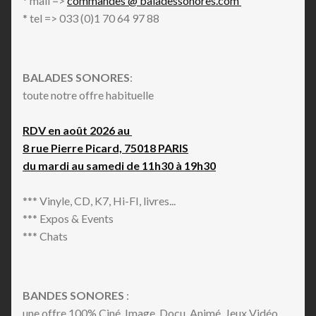
* mail =>
commandes @ baladessonores.com
* tel => 033 (0)1 70 64 97 88
BALADES SONORES
:
toute notre offre habituelle
RDV en août 2026 au
8 rue Pierre Picard, 75018 PARIS
du mardi au samedi de 11h30 à 19h30
*** Vinyle, CD, K7, Hi-FI, livres...
*** Expos & Events
*** Chats
BANDES SONORES
:
une offre 100% Ciné, Image, Docu, Animé, Jeux Vidéo,