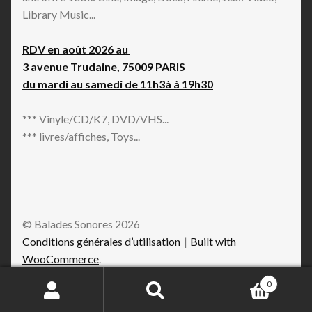
Library Music...
RDV en août 2026 au
3 avenue Trudaine, 75009 PARIS
du mardi au samedi de 11h3à à 19h30
*** Vinyle/CD/K7, DVD/VHS...
*** livres/affiches, Toys...
© Balades Sonores 2026
Conditions générales d’utilisation
Built with
WooCommerce
.
0
Recherche
Recherche