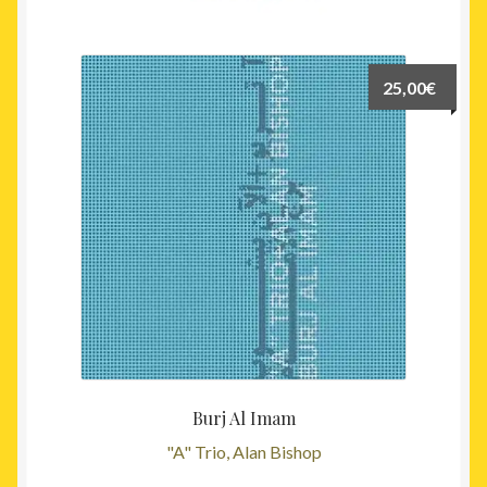
récent
au
plus
25,00
€
ancien
Burj Al Imam
"A" Trio, Alan Bishop