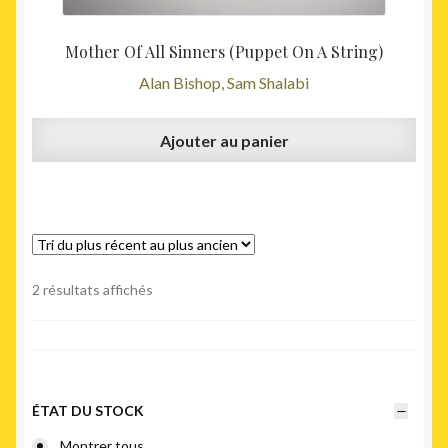
Mother Of All Sinners (Puppet On A String)
Alan Bishop, Sam Shalabi
Ajouter au panier
Trié
2 résultats affichés
du
plus
récent
au
plus
ÉTAT DU STOCK
ancien
Montrer tous