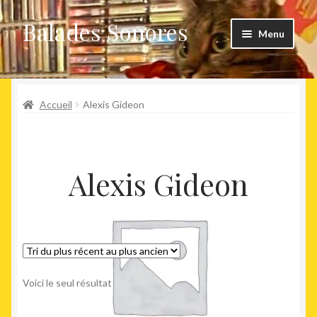
Balades Sonores
Aller
Aller
Menu
à
au
la
contenu
Boutique
navigation
Ouvrir
Accueil
Alexis Gideon
Nouveaux arrivages
le
menu
Précommandes
enfant
Alexis Gideon
Agenda
Voici le seul résultat