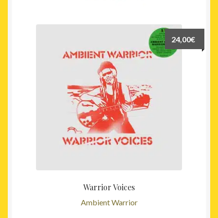
récent
au
plus
24,00
€
ancien
Warrior Voices
Ambient Warrior