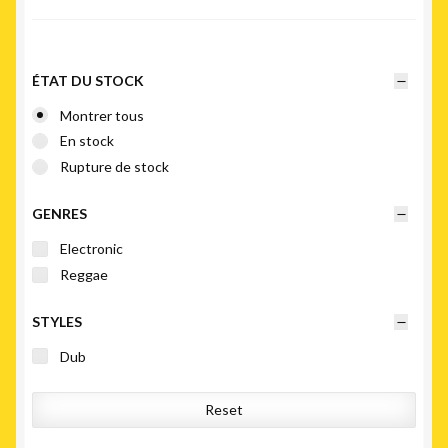
plus
récent
au
plus
ÉTAT DU STOCK
ancien
Montrer tous
En stock
Rupture de stock
GENRES
Electronic
Reggae
STYLES
Dub
Reset