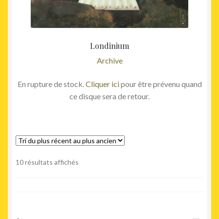
Londinium
Archive
En rupture de stock.
Cliquer ici
pour être prévenu quand
ce disque sera de retour.
Trié
10 résultats affichés
du
plus
récent
au
plus