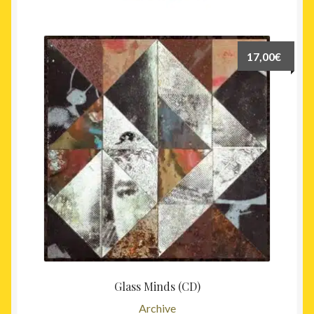
récent
au
plus
17,00
€
ancien
Glass Minds (CD)
Archive