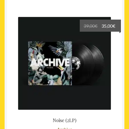
Le
Le
39,00
€
35,00
€
prix
prix
initial
actuel
était :
est :
39,00€.
35,00€
Noise (2LP)