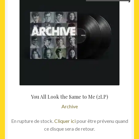
prix
prix
initial
actuel
était :
est :
39,00€.
35,00€
You All Look the Same to Me (2LP)
Archive
En rupture de stock.
Cliquer ici
pour être prévenu quand
ce disque sera de retour.