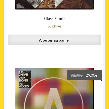
Glass Minds
Archive
Ajouter au panier
Le
Le
32,00
€
29,00
€
prix
prix
initial
actuel
était :
est :
32,00€.
29,00€