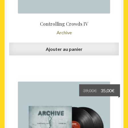
Controlling Crowds IV
Archive
Ajouter au panier
Le
Le
39,00
€
35,00
€
prix
prix
initial
actuel
était :
est :
39,00€.
35,00€