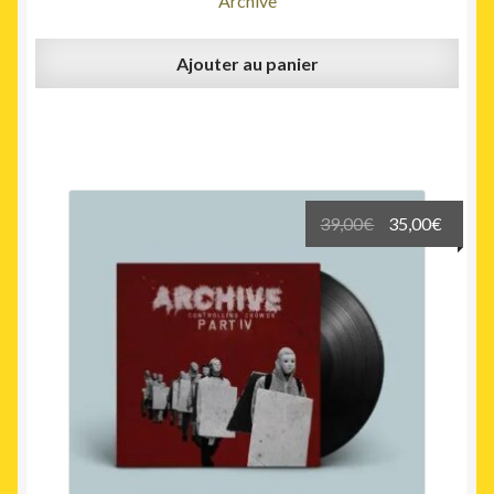
Archive
Ajouter au panier
Le
Le
39,00
€
35,00
€
prix
prix
initial
actuel
était :
est :
39,00€.
35,00€