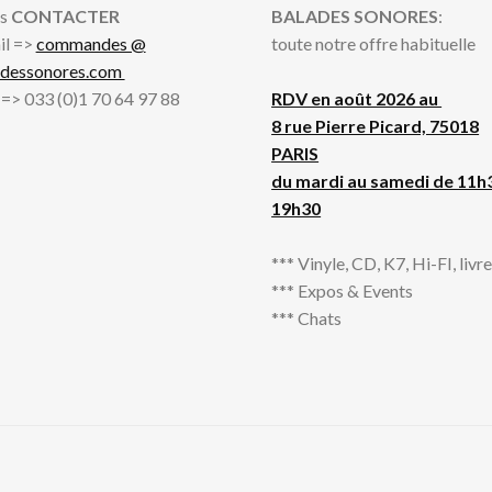
s
CONTACTER
BALADES SONORES
:
il =>
commandes @
toute notre offre habituelle
adessonores.com
l => 033 (0)1 70 64 97 88
RDV en août 2026 au
8 rue Pierre Picard, 75018
PARIS
du mardi au samedi de 11h
19h30
*** Vinyle, CD, K7, Hi-FI, livres
*** Expos & Events
*** Chats