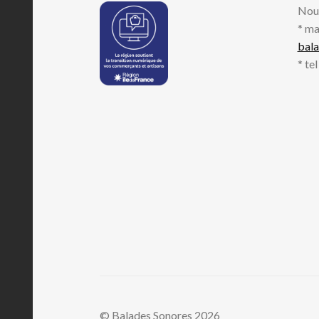
Nou
* ma
bal
* te
© Balades Sonores 2026