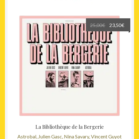
Le
Le
25,00
€
23,50
€
prix
prix
initial
actuel
était :
est :
25,00€.
23,50€
La Bibliothèque de la Bergerie
Astrobal, Julien Gasc, Nina Savary, Vincent Guyot