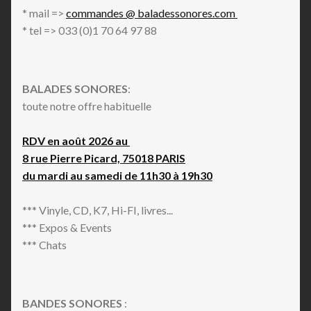
* mail =>
commandes @ baladessonores.com
* tel => 033 (0)1 70 64 97 88
BALADES SONORES
:
toute notre offre habituelle
RDV en août 2026 au
8 rue Pierre Picard, 75018 PARIS
du mardi au samedi de 11h30 à 19h30
*** Vinyle, CD, K7, Hi-FI, livres...
*** Expos & Events
*** Chats
BANDES SONORES
: