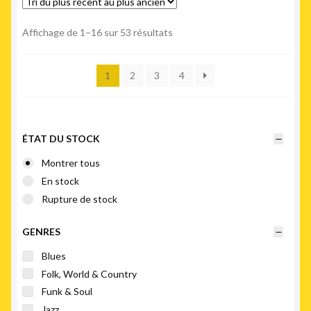
Trié
Affichage de 1–16 sur 53 résultats
du
plus
1
2
3
4
récent
au
plus
ancien
ÉTAT DU STOCK
Montrer tous
En stock
Rupture de stock
GENRES
Blues
Folk, World & Country
Funk & Soul
Jazz