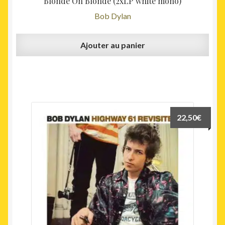
Blonde On Blonde (2xLP white mono)
Bob Dylan
Ajouter au panier
22,50
€