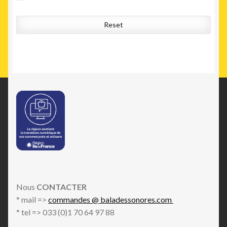
Smooth Jazz
Soundtrack
Reset
Vocal
Nous
CONTACTER
* mail =>
commandes @ baladessonores.com
* tel => 033 (0)1 70 64 97 88