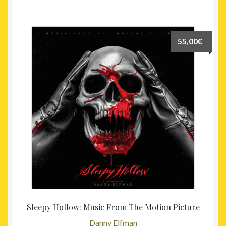
55,00
€
Sleepy Hollow: Music From The Motion Picture
Danny Elfman