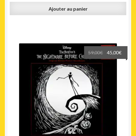
Ajouter au panier
Le
Le
59,00
€
45,00
€
prix
prix
initial
actuel
était :
est :
59,00€.
45,00€