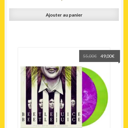
Ajouter au panier
Le
Le
55,00
€
49,00
€
prix
prix
initial
actuel
était :
est :
55,00€.
49,00€