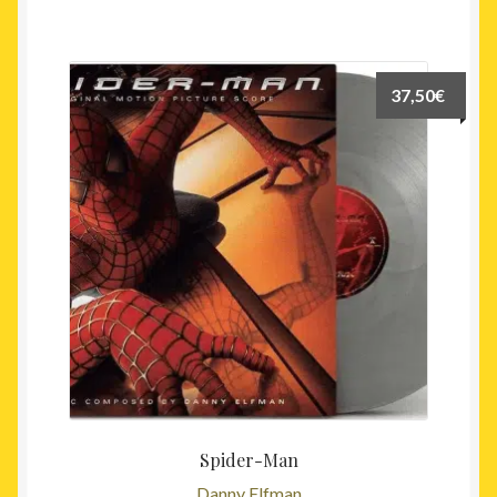
37,50
€
Spider-Man
Danny Elfman