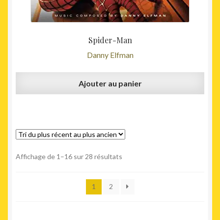
Spider-Man
Danny Elfman
Ajouter au panier
Trié
Affichage de 1–16 sur 28 résultats
du
plus
1
2
récent
au
plus