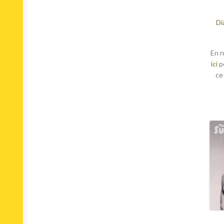
Di
En r
ici
p
ce