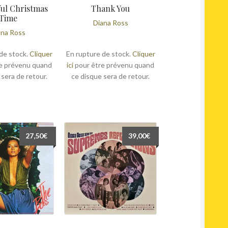
ul Christmas
Thank You
Time
Diana Ross
ana Ross
de stock.
Cliquer
En rupture de stock.
Cliquer
e prévenu quand
ici
pour être prévenu quand
 sera de retour.
ce disque sera de retour.
27,50
€
39,00
€