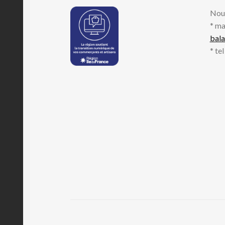
Nou
* ma
bal
* te