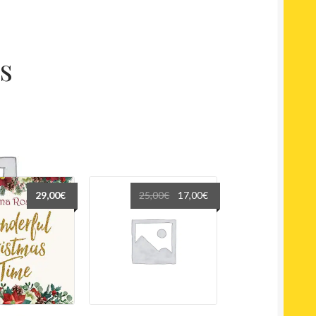
s
Le
Le
29,00
€
25,00
€
17,00
€
prix
prix
initial
actuel
était :
est :
25,00€.
17,00€.