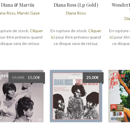
Diana & Marvin
Diana Ross (Lp Gold)
Wonderf
ana Ross, Marvin Gaye
Diana Ross
Di
upture de stock.
Cliquer
En rupture de stock.
Cliquer
En rupture 
our être prévenu quand
ici
pour être prévenu quand
ici
pour êtr
 disque sera de retour.
ce disque sera de retour.
ce disque
Le
Le
19,00
€
15,00
€
25,00
€
prix
prix
initial
actuel
était :
est :
19,00€.
15,00€.