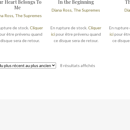
ur Heart Belongs To
In the Beginning
Th
Me
Diana Ross, The Supremes
Di
na Ross, The Supremes
upture de stock.
Cliquer
En rupture de stock.
Cliquer
En rupture 
our être prévenu quand
ici
pour être prévenu quand
ici
pour êtr
 disque sera de retour.
ce disque sera de retour.
ce disque
Trié
8 résultats affichés
du
plus
récent
au
plus
ancien