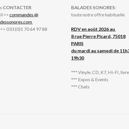
s
CONTACTER
BALADES SONORES
:
il =>
commandes @
toute notre offre habituelle
adessonores.com
l => 033 (0)1 70 64 97 88
RDV en août 2026 au
8 rue Pierre Picard, 75018
PARIS
du mardi au samedi de 11h
19h30
*** Vinyle, CD, K7, Hi-FI, livres
*** Expos & Events
*** Chats