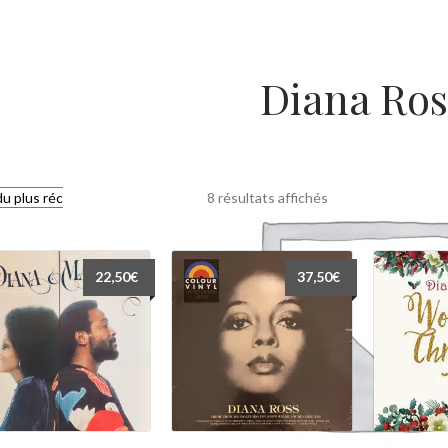
Diana Ros
Trié
8 résultats affichés
du
plus
récent
22,50
€
37,50
€
au
plus
ancien