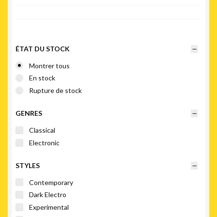
plus
récent
au
plus
ÉTAT DU STOCK
ancien
Montrer tous
En stock
Rupture de stock
GENRES
Classical
Electronic
STYLES
Contemporary
Dark Electro
Experimental