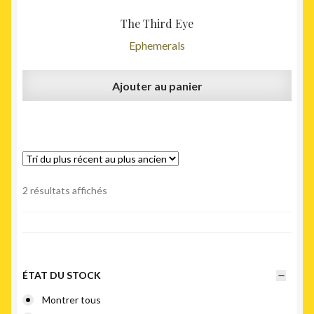
The Third Eye
Ephemerals
Ajouter au panier
Trié
2 résultats affichés
du
plus
récent
au
plus
ÉTAT DU STOCK
ancien
Montrer tous