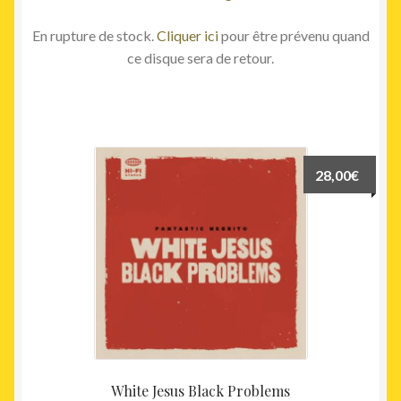
En rupture de stock.
Cliquer ici
pour être prévenu quand
ce disque sera de retour.
Ce
28,00
€
produit
a
plusieurs
variations.
Les
options
peuvent
être
choisies
sur
White Jesus Black Problems