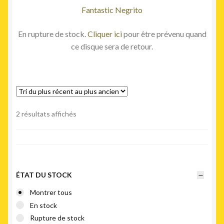
la
Fantastic Negrito
page
du
En rupture de stock.
Cliquer ici
pour être prévenu quand
produit
ce disque sera de retour.
Trié
2 résultats affichés
du
plus
récent
au
plus
ÉTAT DU STOCK
ancien
Montrer tous
En stock
Rupture de stock