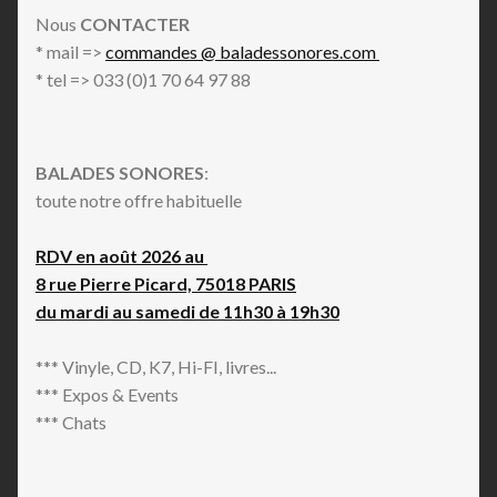
Nous
CONTACTER
* mail =>
commandes @ baladessonores.com
* tel => 033 (0)1 70 64 97 88
BALADES SONORES
:
toute notre offre habituelle
RDV en août 2026 au
8 rue Pierre Picard, 75018 PARIS
du mardi au samedi de 11h30 à 19h30
*** Vinyle, CD, K7, Hi-FI, livres...
*** Expos & Events
*** Chats