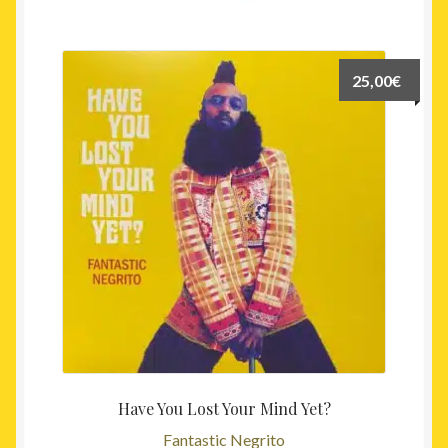
récent
au
plus
25,00
€
ancien
Have You Lost Your Mind Yet?
Fantastic Negrito