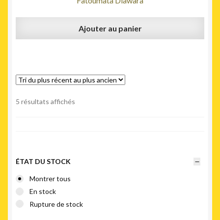
Fatoumata Diawara
Ajouter au panier
Trié
5 résultats affichés
du
plus
récent
au
plus
ÉTAT DU STOCK
ancien
Montrer tous
En stock
Rupture de stock