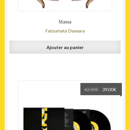
Massa
Fatoumata Diawara
Ajouter au panier
Le
Le
42,00
€
39,00
€
prix
prix
initial
actuel
était :
est :
42,00€.
39,00€