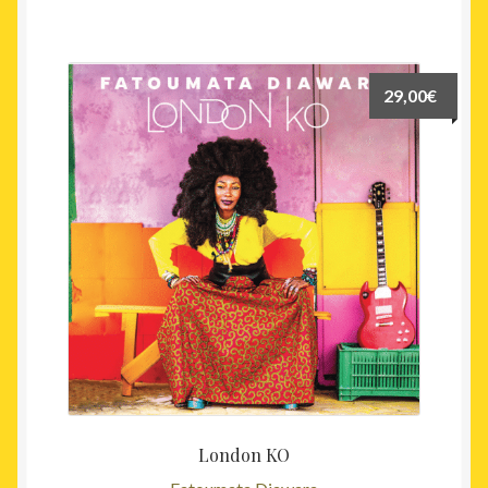
29,00
€
London KO