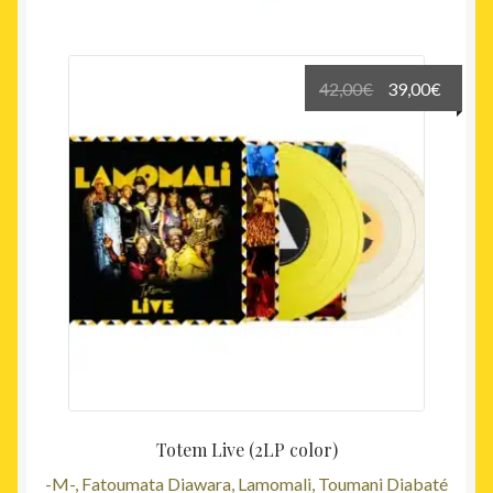
récent
au
plus
Le
Le
42,00
€
39,00
€
ancien
prix
prix
initial
actuel
était :
est :
42,00€.
39,00€
Totem Live (2LP color)
-M-, Fatoumata Diawara, Lamomali, Toumani Diabaté