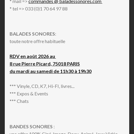
* mail =>
commandes @ baladessonores.com
* tel => 033 (0)1 70 64 97 88
BALADES SONORES
:
toute notre offre habituelle
RDV en août 2026 au
8 rue Pierre Picard, 75018 PARIS
du mardi au samedi de 11h30 à 19h30
*** Vinyle, CD, K7, Hi-FI, livres...
*** Expos & Events
*** Chats
BANDES SONORES
:
une offre 100% Ciné, Image, Docu, Animé, Jeux Vidéo,