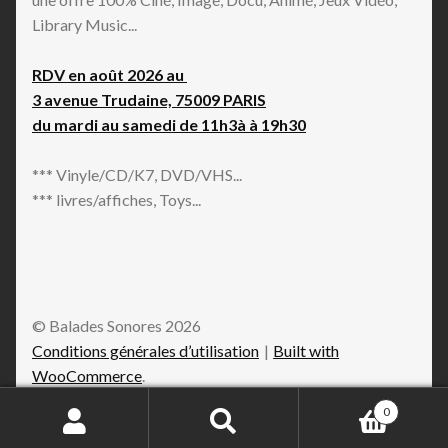
Library Music...
RDV en août 2026 au
3 avenue Trudaine, 75009 PARIS
du mardi au samedi de 11h3à à 19h30
*** Vinyle/CD/K7, DVD/VHS...
*** livres/affiches, Toys...
© Balades Sonores 2026
Conditions générales d’utilisation
Built with
WooCommerce
.
0
Recherche
Recherche