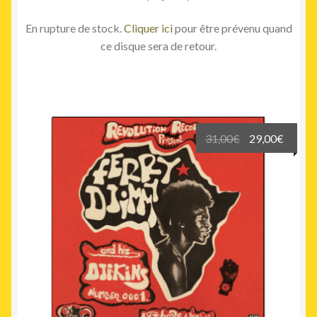
En rupture de stock.
Cliquer ici
pour être prévenu quand
ce disque sera de retour.
Le
Le
31,00
€
29,00
€
prix
prix
initial
actuel
était :
est :
31,00€.
29,00€