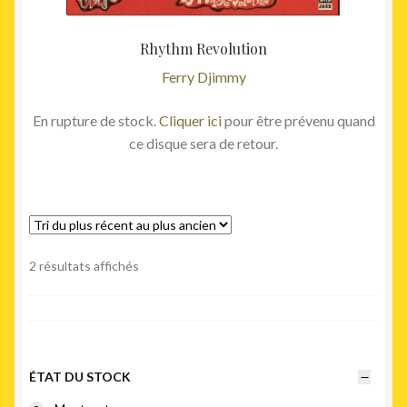
Rhythm Revolution
Ferry Djimmy
En rupture de stock.
Cliquer ici
pour être prévenu quand
ce disque sera de retour.
Trié
2 résultats affichés
du
plus
récent
au
plus
ÉTAT DU STOCK
ancien