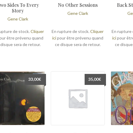
wo Sides To Every
No Other Sessions
Back S
Story
Gene Clark
Ge
Gene Clark
upture de stock.
Cliquer
En rupture de stock.
Cliquer
En rupture 
our être prévenu quand
ici
pour être prévenu quand
ici
pour êtr
 disque sera de retour.
ce disque sera de retour.
ce disque
33,00
€
35,00
€