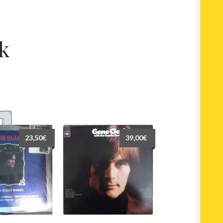
k
23,50
€
39,00
€