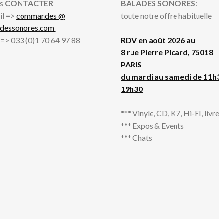
s
CONTACTER
BALADES SONORES
:
il =>
commandes @
toute notre offre habituelle
adessonores.com
l => 033 (0)1 70 64 97 88
RDV en août 2026 au
8 rue Pierre Picard, 75018
PARIS
du mardi au samedi de 11h
19h30
*** Vinyle, CD, K7, Hi-FI, livres
*** Expos & Events
*** Chats