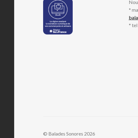
Nou
* ma
bal
* te
© Balades Sonores 2026