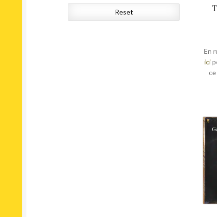
T
Reset
En r
ici
p
ce