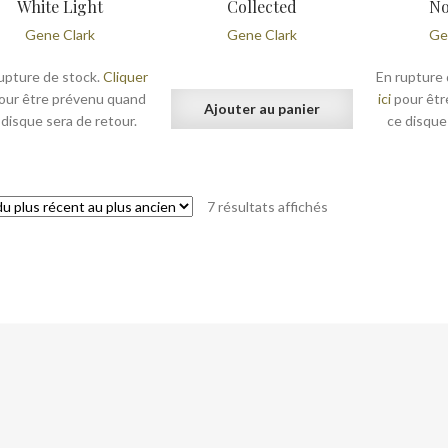
White Light
Collected
No
Gene Clark
Gene Clark
Ge
upture de stock.
Cliquer
En rupture 
our être prévenu quand
ici
pour êtr
Ajouter au panier
 disque sera de retour.
ce disque
Trié
7 résultats affichés
du
plus
récent
au
plus
ancien