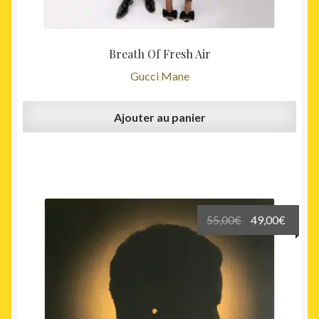
Breath Of Fresh Air
Gucci Mane
Ajouter au panier
Le
Le
55,00
€
49,00
€
prix
prix
initial
actuel
était :
est :
55,00€.
49,00€