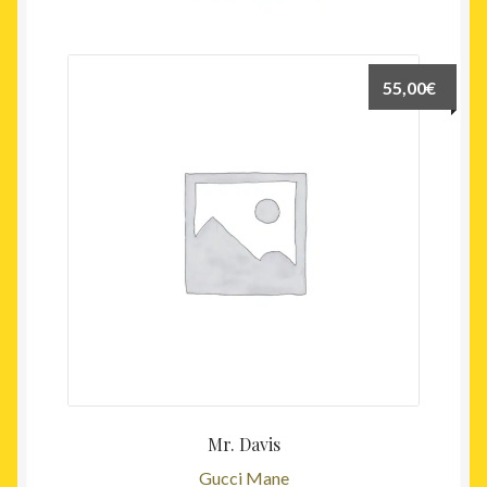
récent
au
plus
55,00
€
ancien
Mr. Davis
Gucci Mane