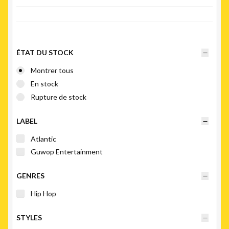
du
plus
récent
au
plus
ÉTAT DU STOCK
ancien
Montrer tous
En stock
Rupture de stock
LABEL
Atlantic
Guwop Entertainment
GENRES
Hip Hop
STYLES