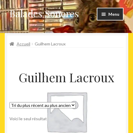
Balades Sonores
Aller
Aller
Menu
à
au
la
contenu
Boutique
navigation
Ouvrir
Accueil
Guilhem Lacroux
Nouveaux arrivages
le
menu
Précommandes
enfant
Guilhem Lacroux
Agenda
Voici le seul résultat