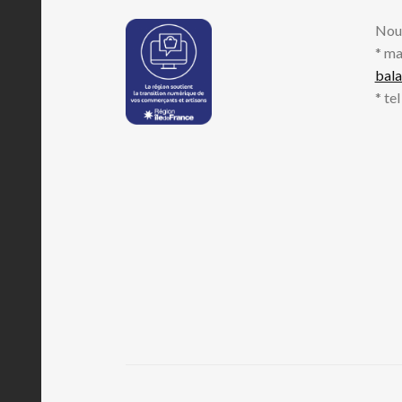
Nou
* ma
bal
* te