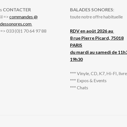
s
CONTACTER
BALADES SONORES
:
il =>
commandes @
toute notre offre habituelle
adessonores.com
l => 033 (0)1 70 64 97 88
RDV en août 2026 au
8 rue Pierre Picard, 75018
PARIS
du mardi au samedi de 11h
19h30
*** Vinyle, CD, K7, Hi-FI, livres
*** Expos & Events
*** Chats