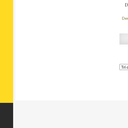
D
Der