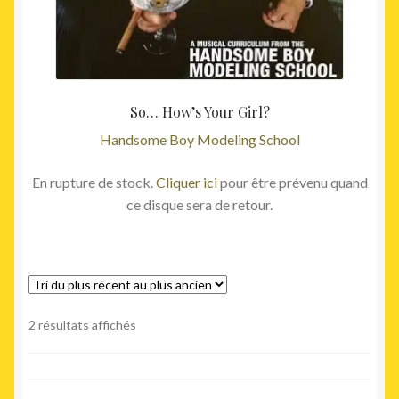
So… How’s Your Girl?
Handsome Boy Modeling School
En rupture de stock.
Cliquer ici
pour être prévenu quand
ce disque sera de retour.
Trié
2 résultats affichés
du
plus
récent