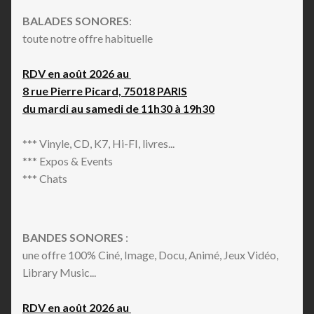
BALADES SONORES
:
toute notre offre habituelle
RDV en août 2026 au
8 rue Pierre Picard, 75018 PARIS
du mardi au samedi de 11h30 à 19h30
*** Vinyle, CD, K7, Hi-FI, livres...
*** Expos & Events
*** Chats
BANDES SONORES
:
une offre 100% Ciné, Image, Docu, Animé, Jeux Vidéo,
Library Music...
RDV en août 2026 au