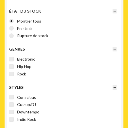
au
plus
ÉTAT DU STOCK
ancien
Montrer tous
En stock
Rupture de stock
GENRES
Electronic
Hip Hop
Rock
STYLES
Conscious
Cut-up/DJ
Downtempo
Indie Rock