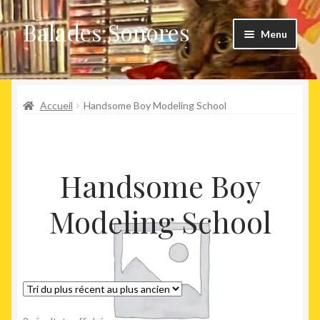
Balades Sonores
Aller
Aller
Menu
à
au
la
contenu
Boutique
navigation
Ouvrir
Accueil
Handsome Boy Modeling School
Nouveaux arrivages
le
menu
Précommandes
enfant
Handsome Boy
Agenda
Modeling School