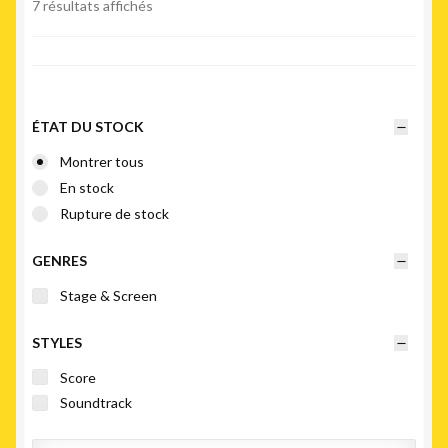
Trié
7 résultats affichés
du
plus
récent
au
plus
ÉTAT DU STOCK
ancien
Montrer tous
En stock
Rupture de stock
GENRES
Stage & Screen
STYLES
Score
Soundtrack