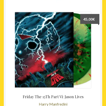
récent
au
plus
45,00
€
ancien
Friday The 13Th Part Vi: Jason Lives
Harry Manfredini