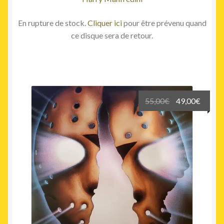
En rupture de stock.
Cliquer ici
pour être prévenu quand
ce disque sera de retour.
Le
Le
55,00
€
49,00
€
prix
prix
initial
actuel
était :
est :
55,00€.
49,00€