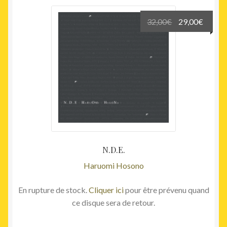
Le
Le
32,00
€
29,00
€
prix
prix
initial
actuel
était :
est :
32,00€.
29,00€
N.D.E.
Haruomi Hosono
En rupture de stock.
Cliquer ici
pour être prévenu quand
ce disque sera de retour.