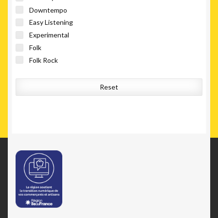
Downtempo
Easy Listening
Experimental
Folk
Folk Rock
Fusion
IDM
Reset
J-pop
Minimal
Score
Soundtrack
Space-Age
Synth-pop