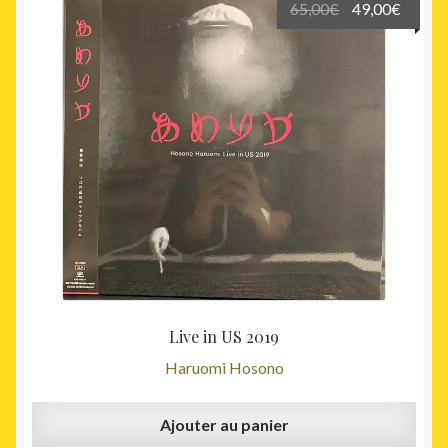
Le
Le
65,00
€
49,00
€
prix
prix
initial
actuel
était :
est :
65,00€.
49,00€
Live in US 2019
Haruomi Hosono
Ajouter au panier