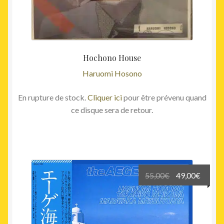
Hochono House
Haruomi Hosono
En rupture de stock.
Cliquer ici
pour être prévenu quand
ce disque sera de retour.
Le
Le
55,00
€
49,00
€
prix
prix
initial
actuel
était :
est :