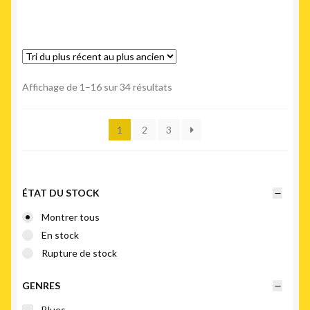
Trié
Affichage de 1–16 sur 34 résultats
du
plus
1
2
3
récent
au
plus
ancien
ÉTAT DU STOCK
Montrer tous
En stock
Rupture de stock
GENRES
Blues