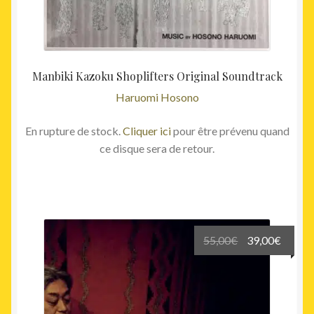
Manbiki Kazoku Shoplifters Original Soundtrack
Haruomi Hosono
En rupture de stock.
Cliquer ici
pour être prévenu quand
ce disque sera de retour.
Le
Le
55,00
€
39,00
€
prix
prix
initial
actuel
était :
est :
55,00€.
39,00€