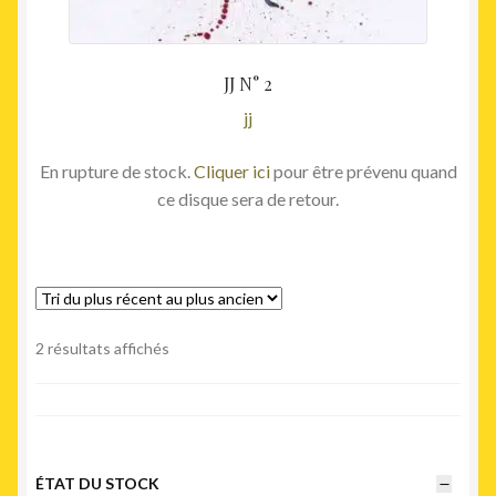
JJ N° 2
jj
En rupture de stock.
Cliquer ici
pour être prévenu quand
ce disque sera de retour.
Trié
2 résultats affichés
du
plus
récent
au
plus
ÉTAT DU STOCK
ancien