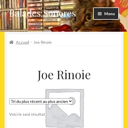
Balades Sonores
Aller
Aller
Menu
à
au
la
contenu
Boutique
navigation
Ouvrir
Accueil
Joe Rinoie
Nouveaux arrivages
le
menu
Précommandes
enfant
Joe Rinoie
Agenda
Voici le seul résultat