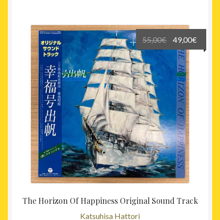
récent
au
plus
Le
Le
55,00
€
49,00
€
ancien
prix
prix
initial
actuel
était :
est :
55,00€.
49,00€
The Horizon Of Happiness Original Sound Track
Katsuhisa Hattori