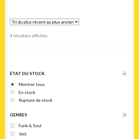
Trié
4 résultats affichés
du
plus
récent
au
plus
ÉTAT DU STOCK
ancien
Montrer tous
En stock
Rupture de stock
GENRES
Funk & Soul
Jazz