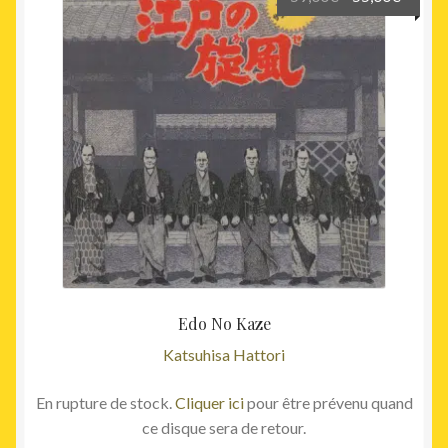
prix
prix
initial
actuel
était :
est :
59,00€.
55,00€
Edo No Kaze
Katsuhisa Hattori
En rupture de stock.
Cliquer ici
pour être prévenu quand
ce disque sera de retour.