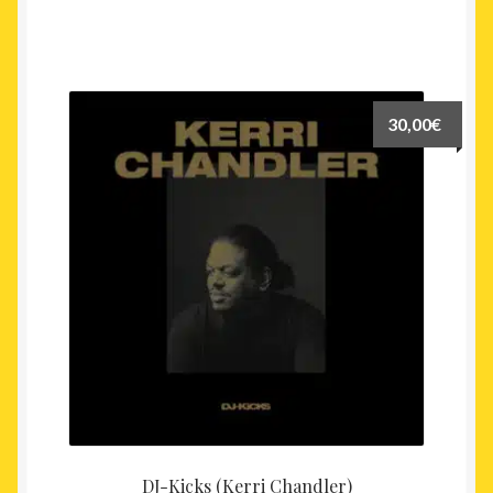
30,00
€
DJ-Kicks (Kerri Chandler)