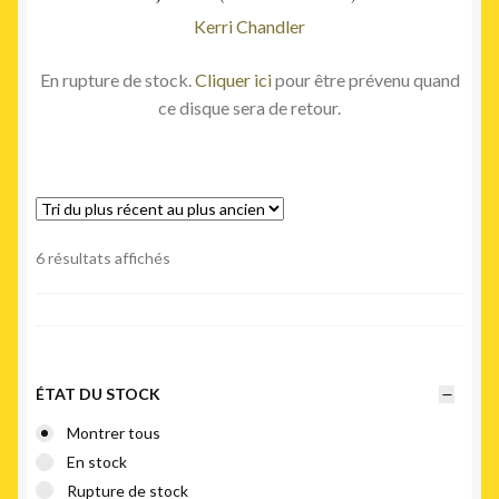
Kerri Chandler
En rupture de stock.
Cliquer ici
pour être prévenu quand
ce disque sera de retour.
Trié
6 résultats affichés
du
plus
récent
au
plus
ÉTAT DU STOCK
ancien
Montrer tous
En stock
Rupture de stock