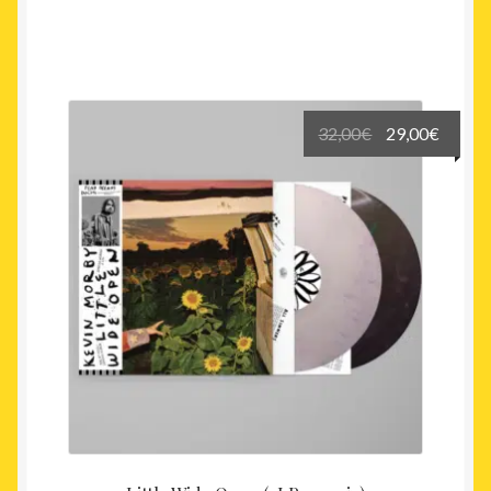
Le
Le
32,00
€
29,00
€
prix
prix
initial
actuel
était :
est :
32,00€.
29,00€