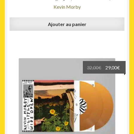
Kevin Morby
Ajouter au panier
Le
Le
32,00
€
29,00
€
prix
prix
initial
actuel
était :
est :
32,00€.
29,00€