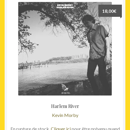
18,00
€
Harlem River
Kevin Morby
En rupture de stock.
Cliquer ici
pour être prévenu quand