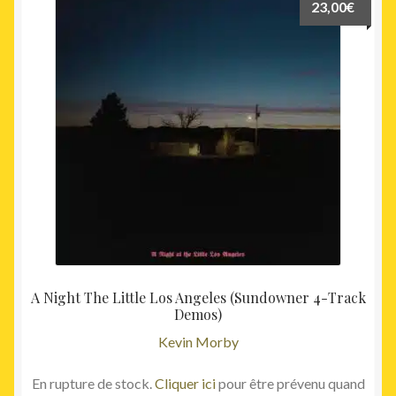
23,00
€
A Night The Little Los Angeles (Sundowner 4-Track
Demos)
Kevin Morby
En rupture de stock.
Cliquer ici
pour être prévenu quand