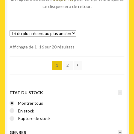
ce disque sera de retour.
Trié
Affichage de 1–16 sur 20 résultats
du
plus
1
2
récent
au
plus
ancien
ÉTAT DU STOCK
Montrer tous
En stock
Rupture de stock
GENRES