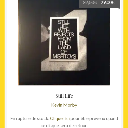
Le
Le
32,00
€
29,00
€
prix
prix
initial
actuel
était :
est :
32,00€.
29,00€
Still Life
Kevin Morby
En rupture de stock.
Cliquer ici
pour être prévenu quand
ce disque sera de retour.