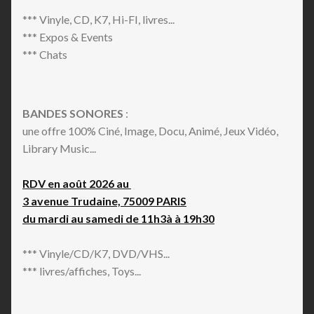
*** Vinyle, CD, K7, Hi-FI, livres...
*** Expos & Events
*** Chats
BANDES SONORES
:
une offre 100% Ciné, Image, Docu, Animé, Jeux Vidéo,
Library Music...
RDV en août 2026 au
3 avenue Trudaine, 75009 PARIS
du mardi au samedi de 11h3à à 19h30
*** Vinyle/CD/K7, DVD/VHS...
*** livres/affiches, Toys...