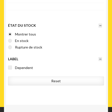
du
plus
récent
au
plus
ÉTAT DU STOCK
ancien
Montrer tous
En stock
Rupture de stock
LABEL
Dependent
Reset