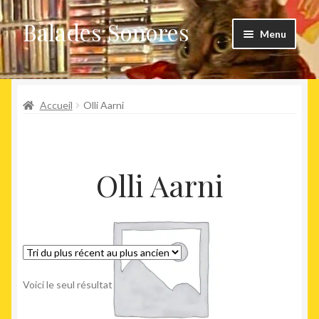
Balades Sonores
Aller
Aller
Menu
à
au
la
contenu
Boutique
navigation
Ouvrir
Accueil
Olli Aarni
Nouveaux arrivages
le
menu
Précommandes
enfant
Olli Aarni
Agenda
Voici le seul résultat