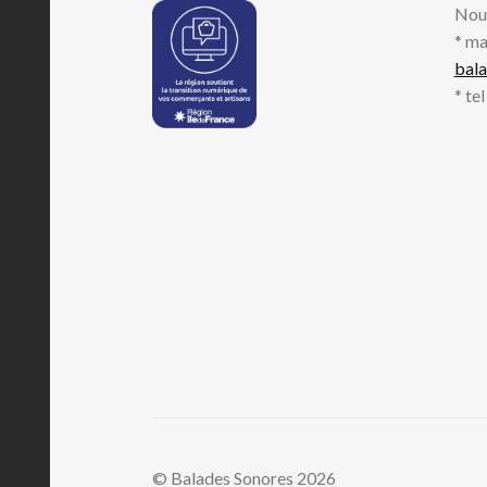
Nou
* ma
bal
* te
© Balades Sonores 2026