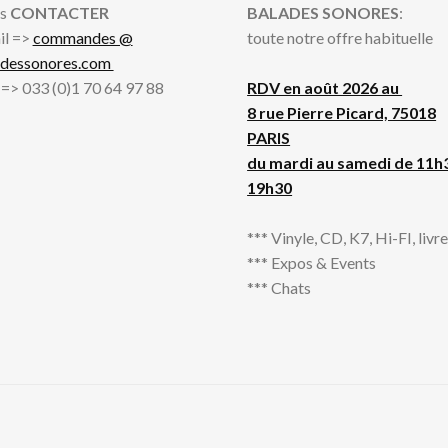
s
CONTACTER
BALADES SONORES
:
il =>
commandes @
toute notre offre habituelle
adessonores.com
l => 033 (0)1 70 64 97 88
RDV en août 2026 au
8 rue Pierre Picard, 75018
PARIS
du mardi au samedi de 11h
19h30
*** Vinyle, CD, K7, Hi-FI, livres
*** Expos & Events
*** Chats