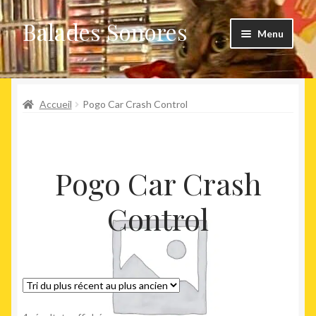
Balades Sonores
Aller
Aller
Menu
à
au
la
contenu
Boutique
navigation
Ouvrir
Accueil
Pogo Car Crash Control
Nouveaux arrivages
le
menu
Précommandes
enfant
Pogo Car Crash
Agenda
Control