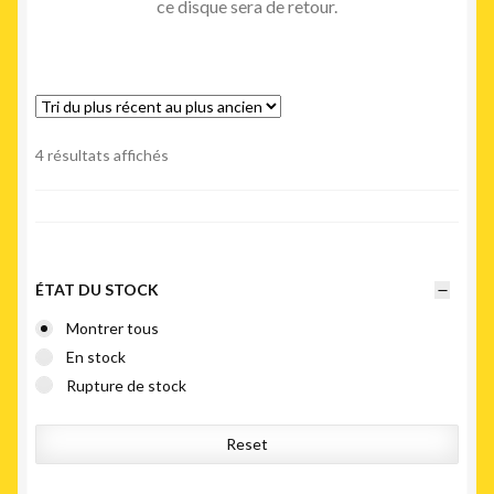
ce disque sera de retour.
Trié
4 résultats affichés
du
plus
récent
au
plus
ÉTAT DU STOCK
ancien
Montrer tous
En stock
Rupture de stock
Reset