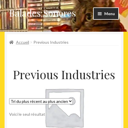
Balades Sonores
Aller
Aller
Menu
à
au
la
contenu
Boutique
navigation
Ouvrir
Accueil
Previous Industries
Nouveaux arrivages
le
menu
Précommandes
enfant
Previous Industries
Agenda
Voici le seul résultat