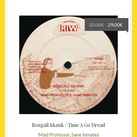
Le
Le
32,00
€
29,00
€
prix
prix
initial
actuel
était :
est :
32,00€.
29,00€
Bengali Skank / Time A Go Dread
Mad Professor, Sane Inmates