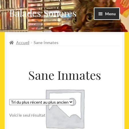
Balades Sonores
Aller
Aller
Menu
à
au
la
contenu
Boutique
navigation
Ouvrir
Accueil
Sane Inmates
Nouveaux arrivages
le
menu
Précommandes
enfant
Sane Inmates
Agenda
Voici le seul résultat