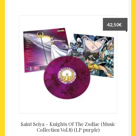
récent
au
plus
42,50
€
ancien
Saint Seiya – Knights Of The Zodiac (Music
Collection Vol.8) (LP purple)