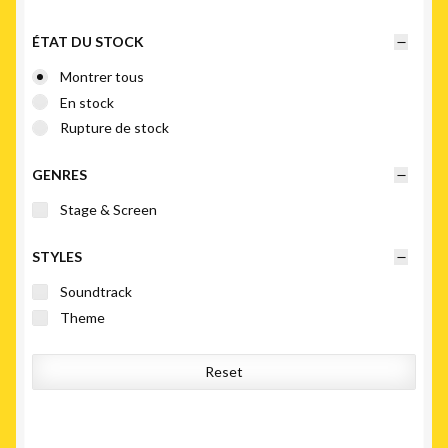
au
plus
ÉTAT DU STOCK
ancien
Montrer tous
En stock
Rupture de stock
GENRES
Stage & Screen
STYLES
Soundtrack
Theme
Reset