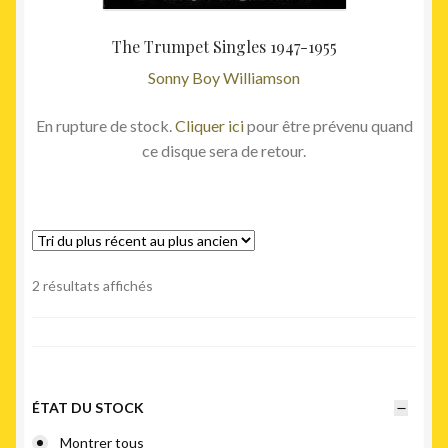
The Trumpet Singles 1947-1955
Sonny Boy Williamson
En rupture de stock.
Cliquer ici
pour être prévenu quand
ce disque sera de retour.
Trié
2 résultats affichés
du
plus
récent
au
plus
ÉTAT DU STOCK
ancien
Montrer tous