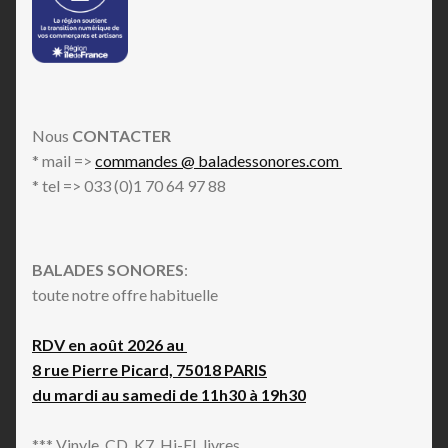
Nous
CONTACTER
* mail =>
commandes @ baladessonores.com
* tel => 033 (0)1 70 64 97 88
BALADES SONORES
:
toute notre offre habituelle
RDV en août 2026 au
8 rue Pierre Picard, 75018 PARIS
du mardi au samedi de 11h30 à 19h30
*** Vinyle, CD, K7, Hi-FI, livres...