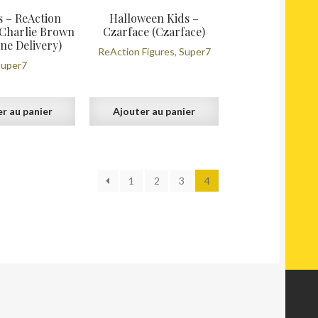
s – ReAction
Halloween Kids –
 Charlie Brown
Czarface (Czarface)
ine Delivery)
ReAction Figures, Super7
Super7
r au panier
Ajouter au panier
ié
1
2
3
4
us
cent
us
cien