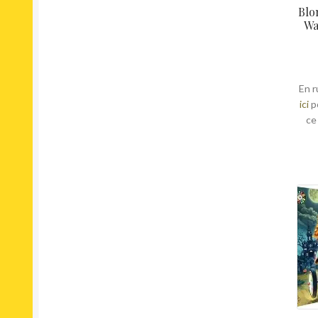
Blo
Wa
En r
ici
p
ce