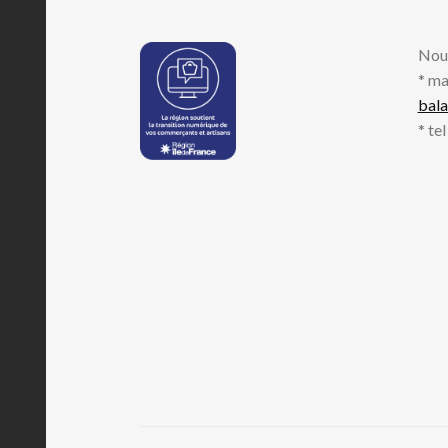
Nou
* ma
bal
* te