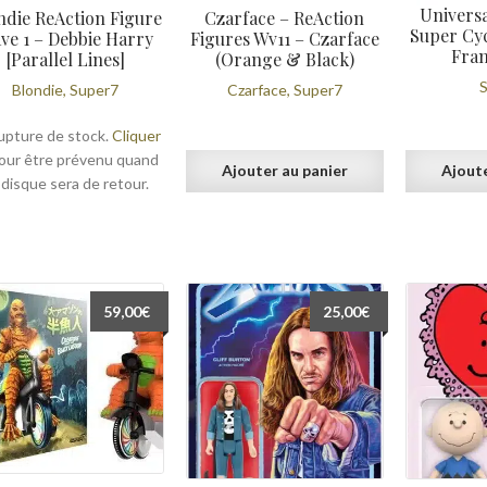
Universa
ndie ReAction Figure
Czarface – ReAction
Super Cyc
ve 1 – Debbie Harry
Figures Wv11 – Czarface
Fran
[Parallel Lines]
(Orange & Black)
Blondie, Super7
Czarface, Super7
upture de stock.
Cliquer
our être prévenu quand
Ajouter au panier
Ajoute
 disque sera de retour.
59,00
€
25,00
€