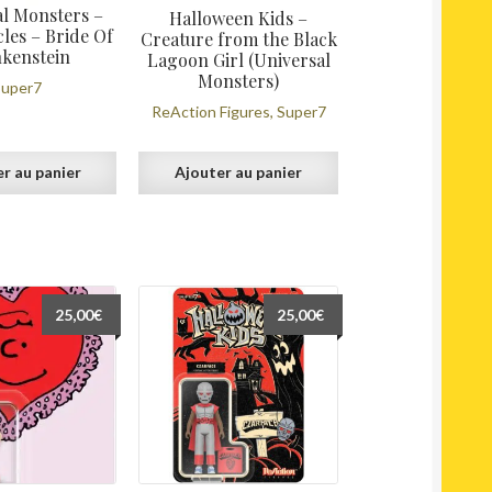
l Monsters –
Halloween Kids –
les – Bride Of
Creature from the Black
kenstein
Lagoon Girl (Universal
Monsters)
Super7
ReAction Figures, Super7
r au panier
Ajouter au panier
25,00
€
25,00
€