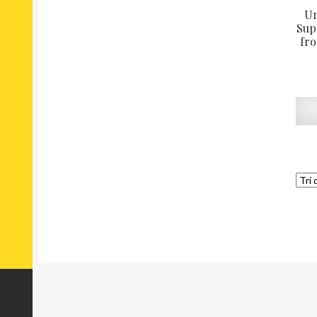
Un
Sup
fr