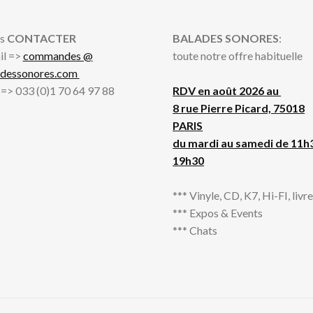
s
CONTACTER
BALADES SONORES
:
il =>
commandes @
toute notre offre habituelle
adessonores.com
l => 033 (0)1 70 64 97 88
RDV en août 2026 au
8 rue Pierre Picard, 75018
PARIS
du mardi au samedi de 11h
19h30
*** Vinyle, CD, K7, Hi-FI, livres
*** Expos & Events
*** Chats