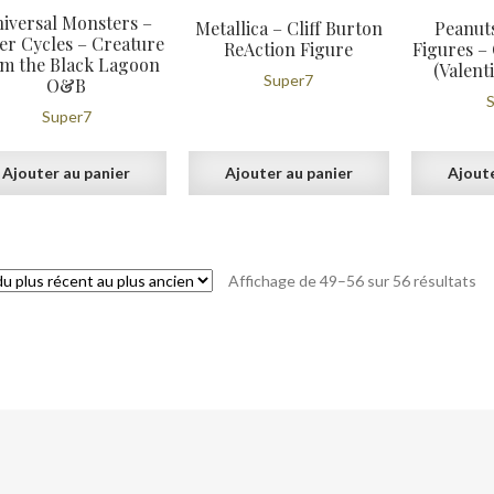
iversal Monsters –
Metallica – Cliff Burton
Peanut
er Cycles – Creature
ReAction Figure
Figures –
om the Black Lagoon
(Valent
Super7
O&B
Super7
Ajouter au panier
Ajouter au panier
Ajoute
Tr
Affichage de 49–56 sur 56 résultats
du
pl
ré
au
pl
an