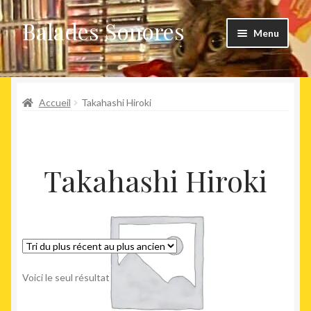
Balades Sonores
Aller
Aller
Menu
à
au
la
contenu
Boutique
navigation
Ouvrir
Accueil
Takahashi Hiroki
Nouveaux arrivages
le
menu
Précommandes
enfant
Takahashi Hiroki
Agenda
Voici le seul résultat