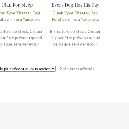
Plan For Sleep
Every Dog Has His Day
mb Type Theater, Teiji
Dumb Type Theater, Teiji
uhashi, Toru Yamanaka
Furuhashi, Toru Yamanaka
upture de stock.
Cliquer
En rupture de stock.
Cliquer
our être prévenu quand
ici
pour être prévenu quand
 disque sera de retour.
ce disque sera de retour.
Trié
2 résultats affichés
du
plus
récent
au
plus
ancien