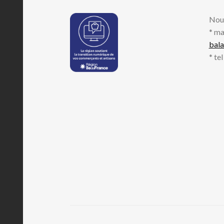
Nou
* ma
bal
* te