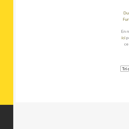
Du
Fur
En r
ici
p
ce