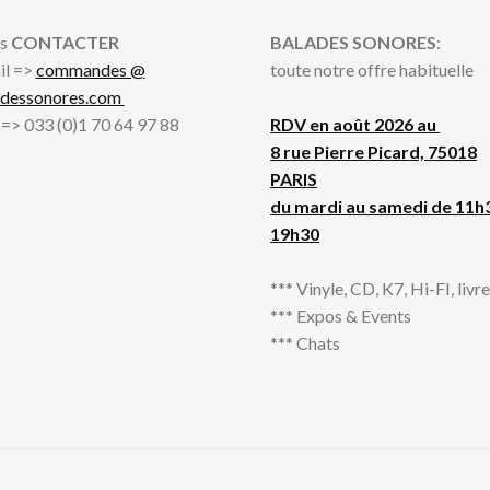
s
CONTACTER
BALADES SONORES
:
il =>
commandes @
toute notre offre habituelle
adessonores.com
l => 033 (0)1 70 64 97 88
RDV en août 2026 au
8 rue Pierre Picard, 75018
PARIS
du mardi au samedi de 11h
19h30
*** Vinyle, CD, K7, Hi-FI, livres
*** Expos & Events
*** Chats